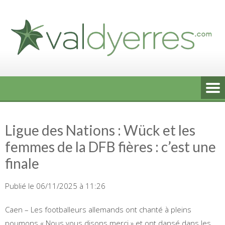
Skip
to
content
Ligue des Nations : Wück et les
femmes de la DFB fières : c’est une
finale
Publié le 06/11/2025 à 11:26
Caen – Les footballeurs allemands ont chanté à pleins
poumons « Nous vous disons merci » et ont dansé dans les