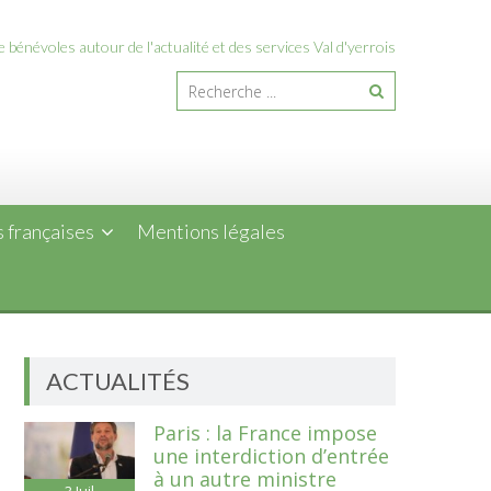
 bénévoles autour de l'actualité et des services Val d'yerrois
 françaises
Mentions légales
ACTUALITÉS
Paris : la France impose
une interdiction d’entrée
à un autre ministre