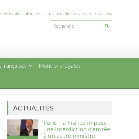
 bénévoles autour de l'actualité et des services Val d'yerrois
 françaises
Mentions légales
ACTUALITÉS
Paris : la France impose
une interdiction d’entrée
à un autre ministre