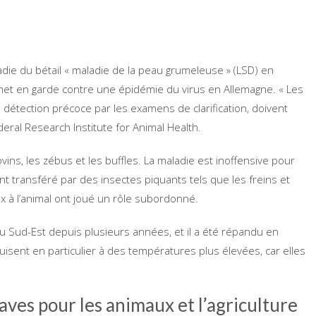
adie du bétail « maladie de la peau grumeleuse » (LSD) en
FLI) met en garde contre une épidémie du virus en Allemagne. « Les
 détection précoce par les examens de clarification, doivent
deral Research Institute for Animal Health.
vins, les zébus et les buffles. La maladie est inoffensive pour
ment transféré par des insectes piquants tels que les freins et
 à l’animal ont joué un rôle subordonné.
du Sud-Est depuis plusieurs années, et il a été répandu en
isent en particulier à des températures plus élevées, car elles
ves pour les animaux et l’agriculture