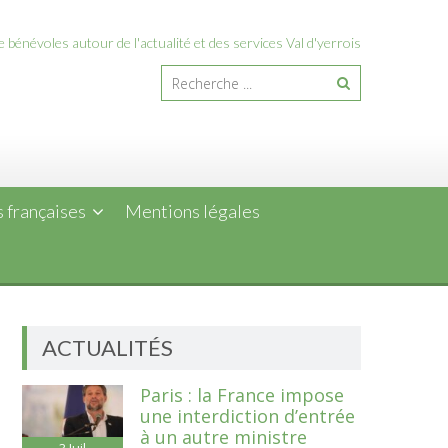
 bénévoles autour de l'actualité et des services Val d'yerrois
 françaises
Mentions légales
ACTUALITÉS
Paris : la France impose
une interdiction d’entrée
à un autre ministre