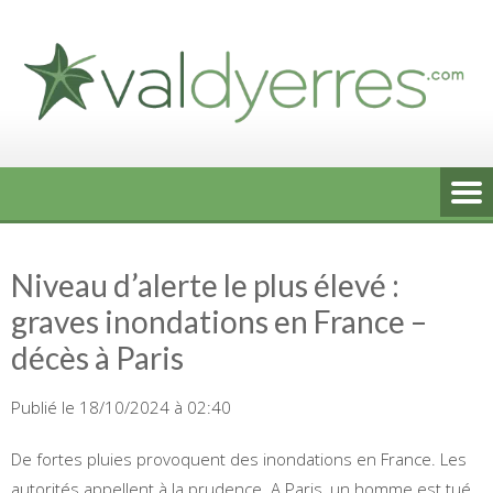
Skip
to
content
Niveau d’alerte le plus élevé :
graves inondations en France –
décès à Paris
Publié le 18/10/2024 à 02:40
De fortes pluies provoquent des inondations en France. Les
autorités appellent à la prudence. A Paris, un homme est tué