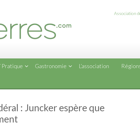
Association de
 Pratique
Gastronomie
L’association
Régions
ral : Juncker espère que
ement