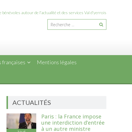
 bénévoles autour de l'actualité et des services Val d'yerrois
 françaises
Mentions légales
ACTUALITÉS
Paris : la France impose
une interdiction d’entrée
à un autre ministre