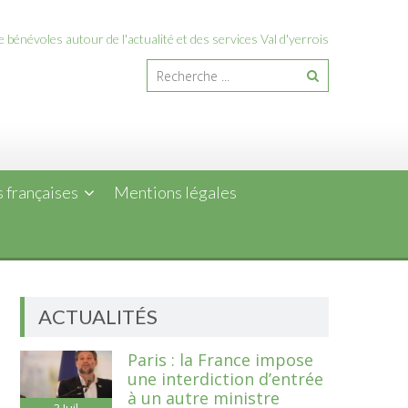
 bénévoles autour de l'actualité et des services Val d'yerrois
 françaises
Mentions légales
ACTUALITÉS
Paris : la France impose
une interdiction d’entrée
à un autre ministre