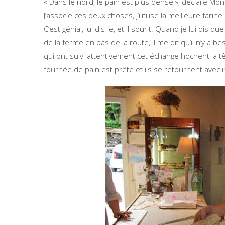
« Dans le nord, le pain est plus dense », déclare Mons
J’associe ces deux choses, j’utilise la meilleure farine
C’est génial, lui dis-je, et il sourit. Quand je lui d
de la ferme en bas de la route, il me dit qu’il n’y a be
qui ont suivi attentivement cet échange hochent la tê
fournée de pain est prête et ils se retournent avec 