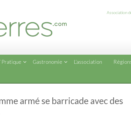
Association de
 Pratique
Gastronomie
L’association
Régions
omme armé se barricade avec des
t