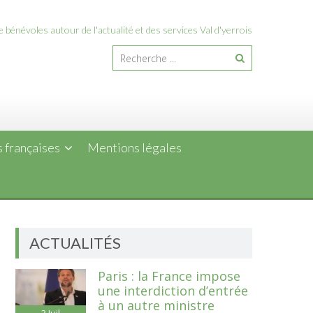
 bénévoles autour de l'actualité et des services Val d'yerrois
 françaises
Mentions légales
ACTUALITÉS
Paris : la France impose
une interdiction d’entrée
à un autre ministre