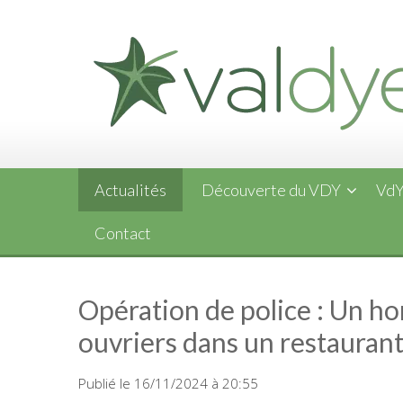
Skip
to
content
Actualités
Découverte du VDY
VdY
Contact
Opération de police : Un h
ouvriers dans un restauran
Publié le 16/11/2024 à 20:55