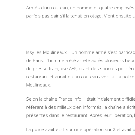
Armés d’un couteau, un homme et quatre employés se 
parfois pas clair s’il la tenait en otage. Vient ensuit
Issy-les-Moulineaux – Un homme armé s’est barrica
de Paris. L’homme a été arrêté après plusieurs heure
de presse française AFP, citant des sources policièr
restaurant et aurait eu un couteau avec lui. La police
Moulineaux.
Selon la chaîne France Info, il était initialement diffic
référant à des milieux bien informés, la chaîne a écr
présentes dans le restaurant. Après leur libération,
La police avait écrit sur une opération sur X et avai