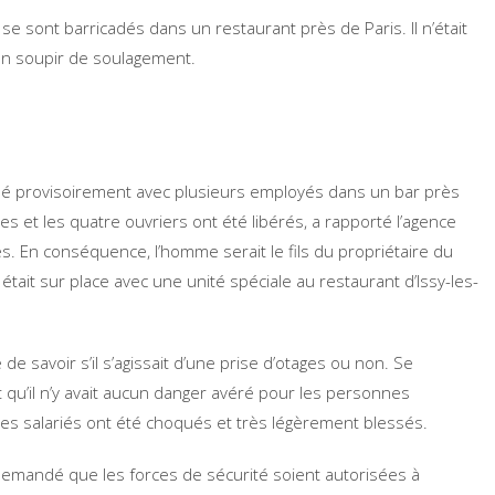
sont barricadés dans un restaurant près de Paris. Il n’était
e un soupir de soulagement.
dé provisoirement avec plusieurs employés dans un bar près
s et les quatre ouvriers ont été libérés, a rapporté l’agence
es. En conséquence, l’homme serait le fils du propriétaire du
 était sur place avec une unité spéciale au restaurant d’Issy-les-
ile de savoir s’il s’agissait d’une prise d’otages ou non. Se
it qu’il n’y avait aucun danger avéré pour les personnes
 les salariés ont été choqués et très légèrement blessés.
t demandé que les forces de sécurité soient autorisées à