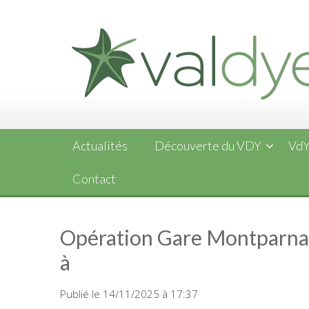
Skip
to
content
Actualités
Découverte du VDY
VdY
Contact
Opération Gare Montparnas
à
Publié le 14/11/2025 à 17:37