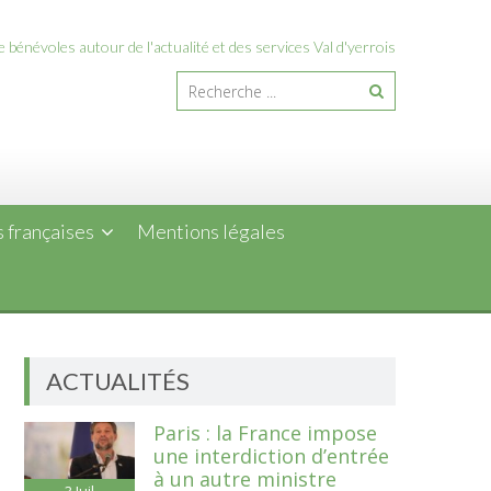
 bénévoles autour de l'actualité et des services Val d'yerrois
 françaises
Mentions légales
ACTUALITÉS
Paris : la France impose
une interdiction d’entrée
à un autre ministre