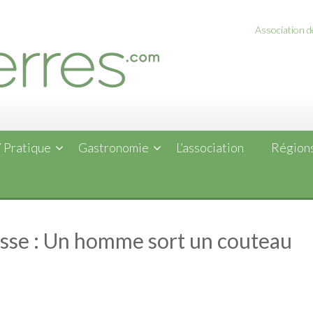
Association de
 Pratique
Gastronomie
L’association
Régions
se : Un homme sort un couteau