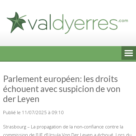
Skip
to
content
Parlement européen: les droits
échouent avec suspicion de von
der Leyen
Publié le 11/07/2025 à 09:10
Strasbourg – La propagation de la non-confiance contre la
commission de l’UE d’Ursula Von Der Leyen a échoué. Lors du