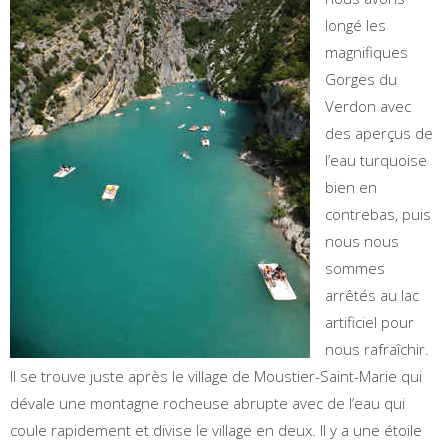
longé les
magnifiques
Gorges du
Verdon avec
des aperçus de
l’eau turquoise
bien en
contrebas, puis
nous nous
sommes
arrêtés au lac
artificiel pour
nous rafraîchir.
Il se trouve juste après le village de Moustier-Saint-Marie qui
dévale une montagne rocheuse abrupte avec de l’eau qui
coule rapidement et divise le village en deux. Il y a une étoile