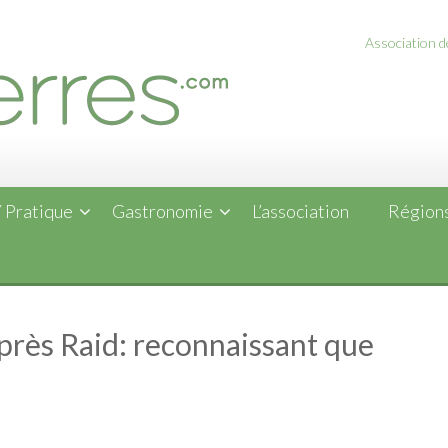
Association de
 Pratique
Gastronomie
L’association
Régions
rès Raid: reconnaissant que