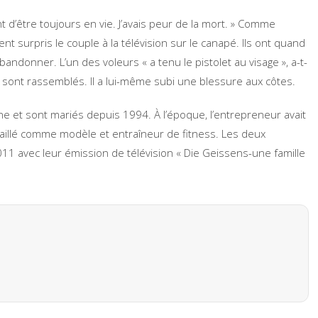
t d’être toujours en vie. J’avais peur de la mort. » Comme
ent surpris le couple à la télévision sur le canapé. Ils ont quand
donner. L’un des voleurs « a tenu le pistolet au visage », a-t-
se sont rassemblés. Il a lui-même subi une blessure aux côtes.
 et sont mariés depuis 1994. À l’époque, l’entrepreneur avait
aillé comme modèle et entraîneur de fitness. Les deux
11 avec leur émission de télévision « Die Geissens-une famille