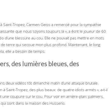
e à Saint-Tropez, Carmen Geiss a remercié pour la sympathie
nnaissante que nous soyons toujours là », a écrit le joueur de 60
déo d’une blessure au cou. Elle ne pouvait pas mettre en mots
t de terre qui secoue mon plus profond. Maintenant, le long
a, elle a besoin de temps.
ers, des lumières bleues, des
ns deux vidéos tôt dimanche matin d’une attaque brutale.
 Saint-Tropez, des plus beaux: de quatre idiots armés », a-t-il
it une coupure sur le cou. Pour voir en arrière-plan: palmiers,
 qui sont dans la maison des Hussens.