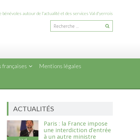
 bénévoles autour de l'actualité et des services Val d'yerrois
 françaises
Mentions légales
ACTUALITÉS
Paris : la France impose
une interdiction d’entrée
à un autre ministre