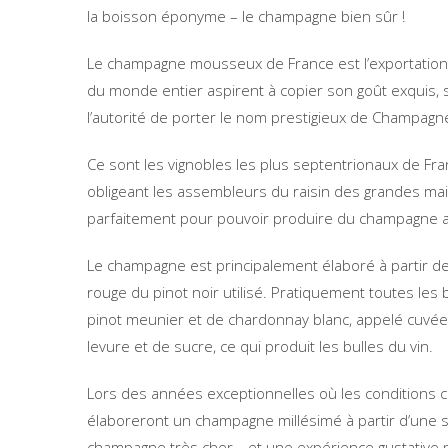
la boisson éponyme – le champagne bien sûr !
Le champagne mousseux de France est l’exportation 
du monde entier aspirent à copier son goût exquis, seu
l’autorité de porter le nom prestigieux de Champagn
Ce sont les vignobles les plus septentrionaux de Fra
obligeant les assembleurs du raisin des grandes ma
parfaitement pour pouvoir produire du champagne 
Le champagne est principalement élaboré à partir de 
rouge du pinot noir utilisé. Pratiquement toutes le
pinot meunier et de chardonnay blanc, appelé cuvée
levure et de sucre, ce qui produit les bulles du vin.
Lors des années exceptionnelles où les conditions 
élaboreront un champagne millésimé à partir d’une s
champagne très cher… et une expérience gustative