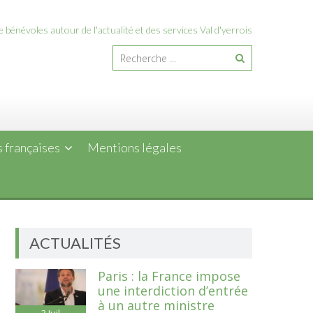
 bénévoles autour de l'actualité et des services Val d'yerrois
 françaises
Mentions légales
ACTUALITÉS
Paris : la France impose
une interdiction d’entrée
à un autre ministre