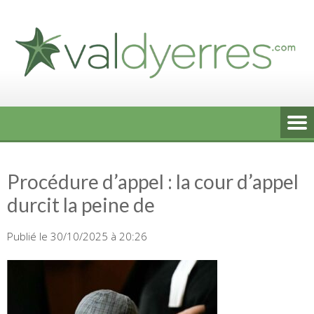
Skip
to
content
Procédure d’appel : la cour d’appel
durcit la peine de
Publié le 30/10/2025 à 20:26