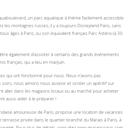
l’Aquaboulevard, un parc aquatique à thème facilement accessible
ez les montagnes russes, il y a toujours Disneyland Paris, sans
 tous âges à Paris, ou son équivalent français Parc Astérix (à 30
ut-être également d’assister à certains des grands événements
s français, qui a lieu en mai/juin.
es qui ont fonctionné pour nous. Nous n’avons pas
 soirs, nous aimons nous asseoir et siroter un apéritif sur
nt aller dans les magasins locaux ou au marché pour acheter
ent aussi aider à le préparer !
landaise amoureuse de Paris, propose une location de vacances
 terrasse privée dans le quartier branché du Marais à Paris, à
velet. Pour plus de détails, consultez www.myparisoasis.com.