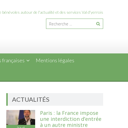
 bénévoles autour de l'actualité et des services Val d'yerrois
 françaises
Mentions légales
ACTUALITÉS
Paris : la France impose
une interdiction d’entrée
à un autre ministre