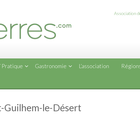
Association de
 Pratique
Gastronomie
L’association
Régions
nt-Guilhem-le-Désert