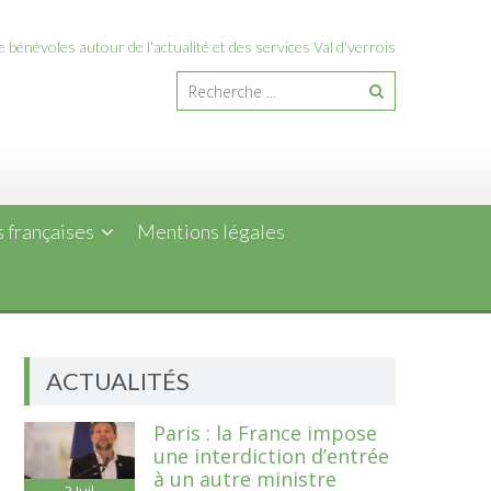
 bénévoles autour de l'actualité et des services Val d'yerrois
 françaises
Mentions légales
ACTUALITÉS
Paris : la France impose
une interdiction d’entrée
à un autre ministre