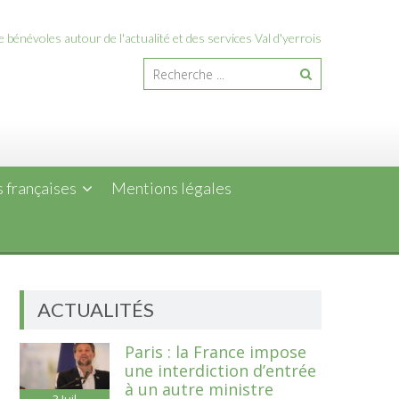
 bénévoles autour de l'actualité et des services Val d'yerrois
 françaises
Mentions légales
ACTUALITÉS
Paris : la France impose
une interdiction d’entrée
à un autre ministre