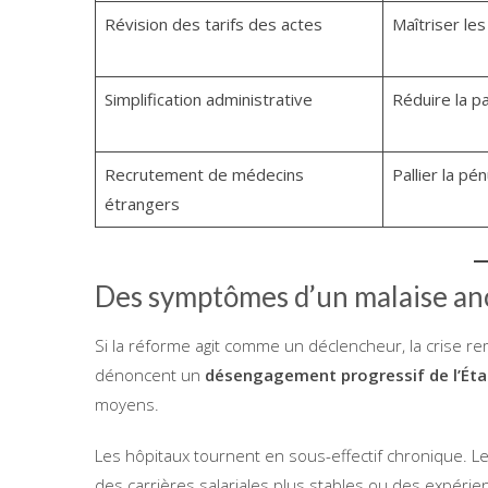
Révision des tarifs des actes
Maîtriser le
Simplification administrative
Réduire la p
Recrutement de médecins
Pallier la pé
étrangers
Des symptômes d’un malaise an
Si la réforme agit comme un déclencheur, la crise re
dénoncent un
désengagement progressif de l’Éta
moyens.
Les hôpitaux tournent en sous-effectif chronique. Les
des carrières salariales plus stables ou des expérie