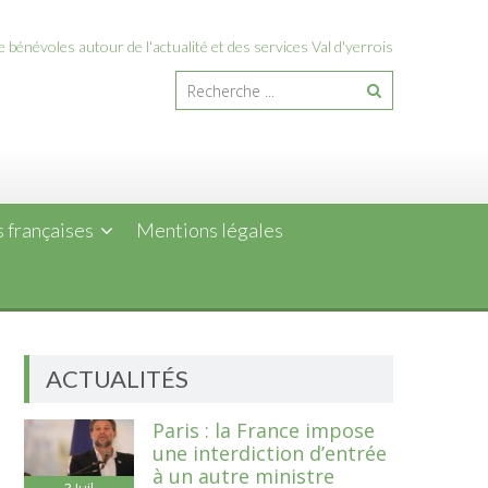
 bénévoles autour de l'actualité et des services Val d'yerrois
 françaises
Mentions légales
ACTUALITÉS
Paris : la France impose
une interdiction d’entrée
à un autre ministre