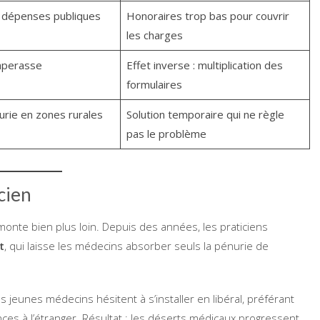
s dépenses publiques
Honoraires trop bas pour couvrir
les charges
aperasse
Effet inverse : multiplication des
formulaires
nurie en zones rurales
Solution temporaire qui ne règle
pas le problème
cien
monte bien plus loin. Depuis des années, les praticiens
t
, qui laisse les médecins absorber seuls la pénurie de
 jeunes médecins hésitent à s’installer en libéral, préférant
nces à l’étranger. Résultat : les déserts médicaux progressent