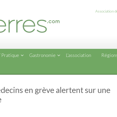
Association de
 Pratique
Gastronomie
L’association
Régions
édecins en grève alertent sur une
e