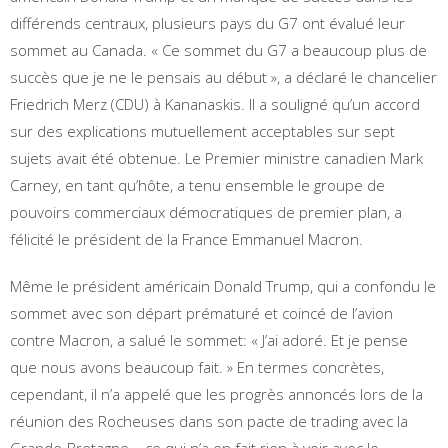
différends centraux, plusieurs pays du G7 ont évalué leur
sommet au Canada. « Ce sommet du G7 a beaucoup plus de
succès que je ne le pensais au début », a déclaré le chancelier
Friedrich Merz (CDU) à Kananaskis. Il a souligné qu’un accord
sur des explications mutuellement acceptables sur sept
sujets avait été obtenue. Le Premier ministre canadien Mark
Carney, en tant qu’hôte, a tenu ensemble le groupe de
pouvoirs commerciaux démocratiques de premier plan, a
félicité le président de la France Emmanuel Macron.
Même le président américain Donald Trump, qui a confondu le
sommet avec son départ prématuré et coincé de l’avion
contre Macron, a salué le sommet: « J’ai adoré. Et je pense
que nous avons beaucoup fait. » En termes concrètes,
cependant, il n’a appelé que les progrès annoncés lors de la
réunion des Rocheuses dans son pacte de trading avec la
Grande-Bretagne – ce qui n’a en fait rien à voir avec le