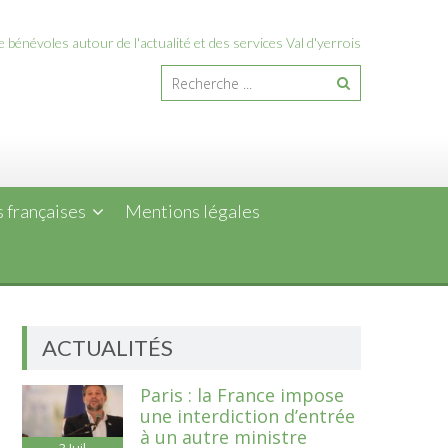
 bénévoles autour de l'actualité et des services Val d'yerrois
 françaises
Mentions légales
ACTUALITÉS
Paris : la France impose
une interdiction d’entrée
à un autre ministre