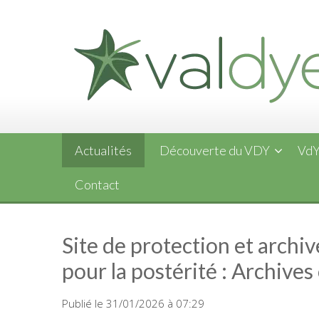
Skip
to
content
Actualités
Découverte du VDY
VdY
Contact
Site de protection et archive
pour la postérité : Archive
Publié le 31/01/2026 à 07:29