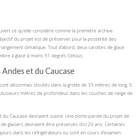
uvert ce qu’elle considère comme la première archive
’objectif du projet est de préserver pour la postérité des
hangement climatique. Tout d’abord, deux carottes de glace
mbre à glace à moins 51 degrés Celsius.
s Andes et du Caucase
sont désormais stockés dans la grotte de 35 mètres de long, 5
à plusieurs mètres de profondeur dans les couches de neige de
t du Caucase devraient suivre. Une porte-parole du projet de
e glaciers devraient être préservés d’ici 20 ans. Certaines
oujours dans les réfrigérateurs ou sont en cours d’examen.