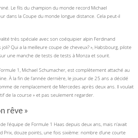
iné. Le fils du champion du monde record Michael
ur dans la Coupe du monde longue distance. Cela peut-il
ité très spéciale avec son coéquipier alpin Ferdinand
oli? Qui a la meilleure coupe de cheveux? », Habsbourg, pilote
 sur une manche de tests de tests à Monza et sourit.
Formule 1, Michael Schumacher, est complètement attaché au
ne. À la fin de l’année dernière, le joueur de 25 ans a décidé
u’homme de remplacement de Mercedes après deux ans. Il voulait
tif de la course » et pas seulement regarder.
on rêve »
 de l’équipe de Formule 1 Haas depuis deux ans, mais n’avait
d Prix, douze points, une fois sixième: nombre d’une courte