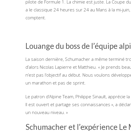
pilote de Formule 1. La chimie est juste. La Coupe 
a le classique 24 heures sur 24 au Mans à la mi-ju
comptent.
Louange du boss de l’équipe alp
La saison dernière, Schumacher a même terminé troi
d’alors Nicolas Lapierre et Matthieu. « Je prends beau
n’est pas l’objectif au début. Nous voulons dévelop
un marathon et pas de sprint.
Le patron d’Alpine Team, Philippe Sinault, apprécie 
Il est ouvert et partage ses connaissances », a déclar
un nouveau niveau. »
Schumacher et l’expérience Le