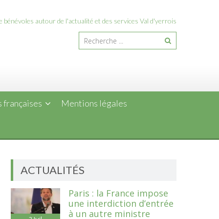
 bénévoles autour de l'actualité et des services Val d'yerrois
 françaises
Mentions légales
ACTUALITÉS
Paris : la France impose
une interdiction d’entrée
à un autre ministre