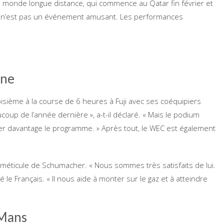
du monde longue distance, qui commence au Qatar fin février et
in, n’est pas un événement amusant. Les performances
ine
sième à la course de 6 heures à Fuji avec ses coéquipiers
coup de l’année dernière », a-t-il déclaré. « Mais le podium
per davantage le programme. » Après tout, le WEC est également
la méticule de Schumacher. « Nous sommes très satisfaits de lui.
é le Français. « Il nous aide à monter sur le gaz et à atteindre
 Mans