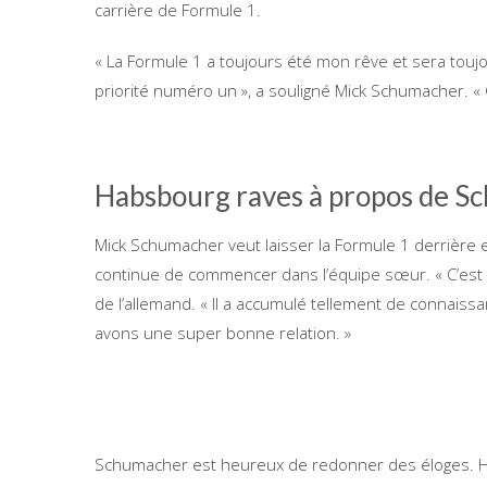
carrière de Formule 1.
« La Formule 1 a toujours été mon rêve et sera tou
priorité numéro un », a souligné Mick Schumacher. 
Habsbourg raves à propos de S
Mick Schumacher veut laisser la Formule 1 derrière
continue de commencer dans l’équipe sœur. « C’est u
de l’allemand. « Il a accumulé tellement de connaiss
avons une super bonne relation. »
Schumacher est heureux de redonner des éloges. Hab