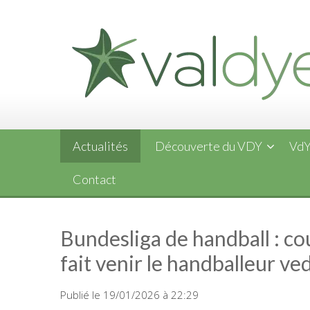
Skip
to
content
Actualités
Découverte du VDY
VdY
Contact
Bundesliga de handball : cou
fait venir le handballeur v
Publié le 19/01/2026 à 22:29