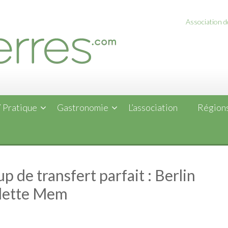
Association de
 Pratique
Gastronomie
L’association
Régions
p de transfert parfait : Berlin
edette Mem