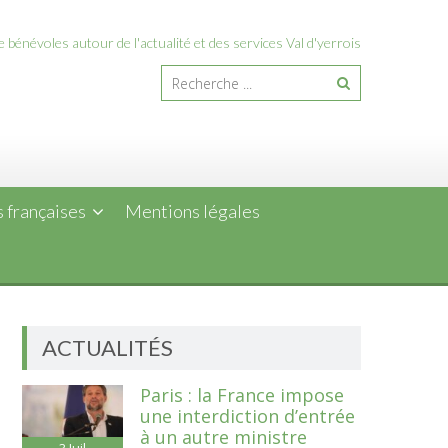
 bénévoles autour de l'actualité et des services Val d'yerrois
 françaises
Mentions légales
ACTUALITÉS
Paris : la France impose
une interdiction d’entrée
à un autre ministre