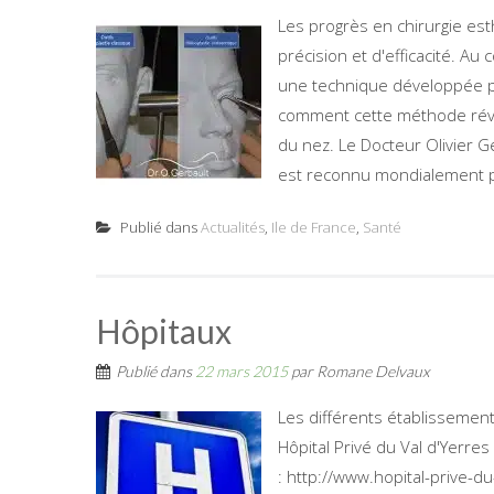
Les progrès en chirurgie est
précision et d'efficacité. Au
une technique développée par
comment cette méthode révol
du nez. Le Docteur Olivier Ge
est reconnu mondialement po
Publié dans
Actualités
,
Ile de France
,
Santé
Hôpitaux
Publié dans
22 mars 2015
par
Romane Delvaux
Les différents établissements
Hôpital Privé du Val d'Yerres
: http://www.hopital-prive-