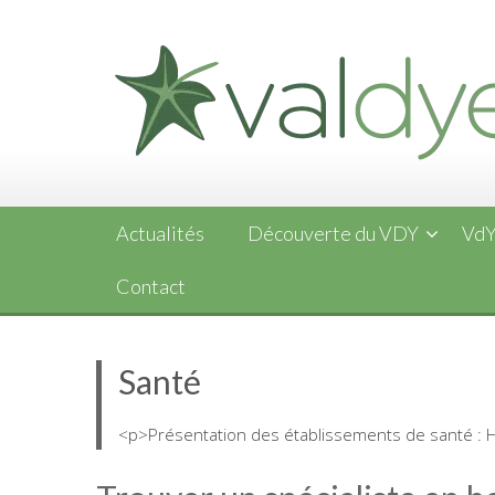
Skip
to
content
Actualités
Découverte du VDY
VdY
Contact
Santé
<p>Présentation des établissements de santé : H