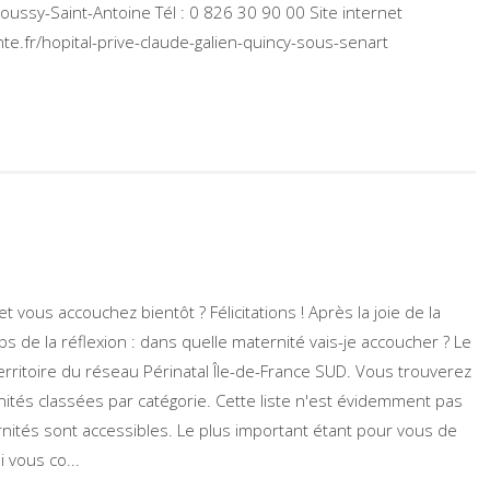
ussy-Saint-Antoine Tél : 0 826 30 90 00 Site internet
te.fr/hopital-prive-claude-galien-quincy-sous-senart
t vous accouchez bientôt ? Félicitations ! Après la joie de la
s de la réflexion : dans quelle maternité vais-je accoucher ? Le
territoire du réseau Périnatal Île-de-France SUD. Vous trouverez
nités classées par catégorie. Cette liste n'est évidemment pas
nités sont accessibles. Le plus important étant pour vous de
 vous co...