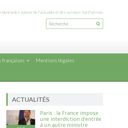
 bénévoles autour de l'actualité et des services Val d'yerrois
 françaises
Mentions légales
ACTUALITÉS
Paris : la France impose
une interdiction d’entrée
à un autre ministre