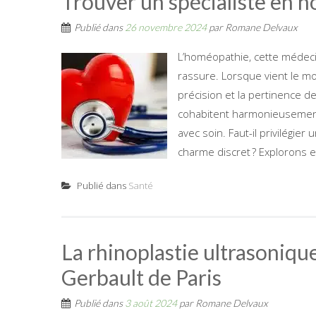
Trouver un spécialiste en h
Publié dans
26 novembre 2024
par
Romane Delvaux
L’homéopathie, cette médecin
rassure. Lorsque vient le mo
précision et la pertinence de 
cohabitent harmonieusement, 
avec soin. Faut-il privilégi
charme discret ? Explorons 
Publié dans
Santé
La rhinoplastie ultrasonique
Gerbault de Paris
Publié dans
3 août 2024
par
Romane Delvaux