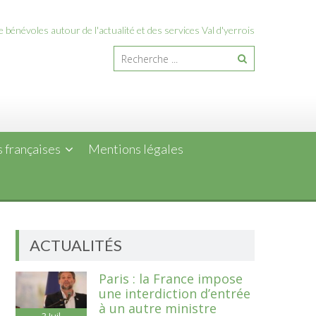
 bénévoles autour de l'actualité et des services Val d'yerrois
 françaises
Mentions légales
ACTUALITÉS
Paris : la France impose
une interdiction d’entrée
à un autre ministre