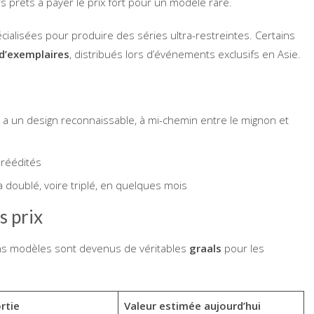
 prêts à payer le prix fort pour un modèle rare.
cialisées pour produire des séries ultra-restreintes. Certains
d’exemplaires
, distribués lors d’événements exclusifs en Asie.
a un design reconnaissable, à mi-chemin entre le mignon et
réédités
a doublé, voire triplé, en quelques mois
s prix
ains modèles sont devenus de véritables
graals
pour les
rtie
Valeur estimée aujourd’hui