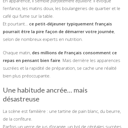
En apparence, il semble
parfaitement équilibré
. Il évoque
l’enfance, les matins doux, les boulangeries de quartier et le
café qui fume sur la table.
Et pourtant…
ce petit-déjeuner typiquement français
pourrait être la pire façon de démarrer votre journée
,
selon de nombreux experts en nutrition.
Chaque matin,
des millions de Français consomment ce
repas en pensant bien faire
. Mais derrière les apparences
sucrées et la rapidité de préparation, se cache une réalité
bien plus préoccupante.
Une habitude ancrée… mais
désastreuse
La scène est familière : une tartine de pain blanc, du beurre,
de la confiture.
Parfois un verre de jus d’orange, un bol de céréales sucrées