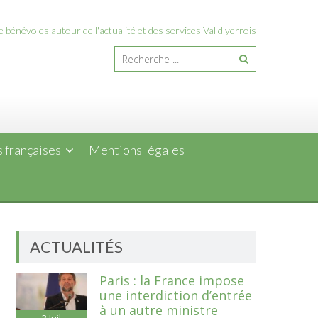
 bénévoles autour de l'actualité et des services Val d'yerrois
 françaises
Mentions légales
ACTUALITÉS
Paris : la France impose
une interdiction d’entrée
à un autre ministre