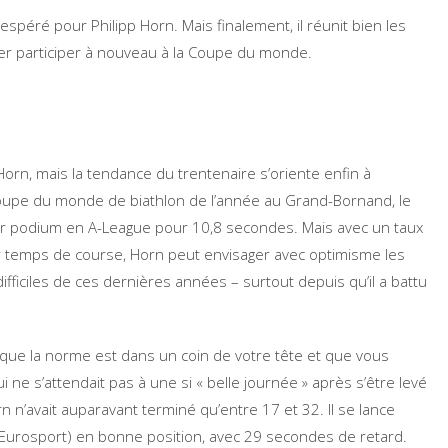
spéré pour Philipp Horn. Mais finalement, il réunit bien les
rer participer à nouveau à la Coupe du monde.
orn, mais la tendance du trentenaire s’oriente enfin à
oupe du monde de biathlon de l’année au Grand-Bornand, le
er podium en A-League pour 10,8 secondes. Mais avec un taux
ur temps de course, Horn peut envisager avec optimisme les
ficiles de ces dernières années – surtout depuis qu’il a battu
que la norme est dans un coin de votre tête et que vous
ui ne s’attendait pas à une si « belle journée » après s’être levé
n n’avait auparavant terminé qu’entre 17 et 32. Il se lance
Eurosport) en bonne position, avec 29 secondes de retard.