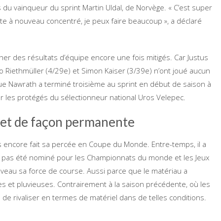
du vainqueur du sprint Martin Uldal, de Norvège. « C’est super
ste à nouveau concentré, je peux faire beaucoup », a déclaré
er des résultats d’équipe encore une fois mitigés. Car Justus
o Riethmüller (4/29e) et Simon Kaiser (3/39e) n’ont joué aucun
que Nawrath a terminé troisième au sprint en début de saison à
ur les protégés du sélectionneur national Uros Velepec.
met de façon permanente
s encore fait sa percée en Coupe du Monde. Entre-temps, il a
a pas été nominé pour les Championnats du monde et les Jeux
uveau sa force de course. Aussi parce que le matériau a
s et pluvieuses. Contrairement à la saison précédente, où les
de rivaliser en termes de matériel dans de telles conditions.