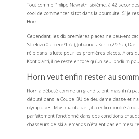
Tout comme Philipp Nawrath, sixième, à 42 secondes 
cool de commencer si tôt dans la poursuite. Si je re
Horn.
Cependant, les dix premières places ne peuvent cach
Strelow (0 erreur/17e), Johannes Kühn (2/25e), Danil
rôle dans la lutte pour les premières places. Alors 
Kontiolahti, il ne reste encore qu’un seul podium po
Horn veut enfin rester au som
Horn a débuté comme un grand talent, mais il n’a pa
débuté dans la Coupe IBU de deuxième classe et n’
olympiques. Mais maintenant, il a enfin montré à no
parfaitement fonctionné dans des conditions chaude
chasseurs de ski allemands n’étaient pas en mesure 