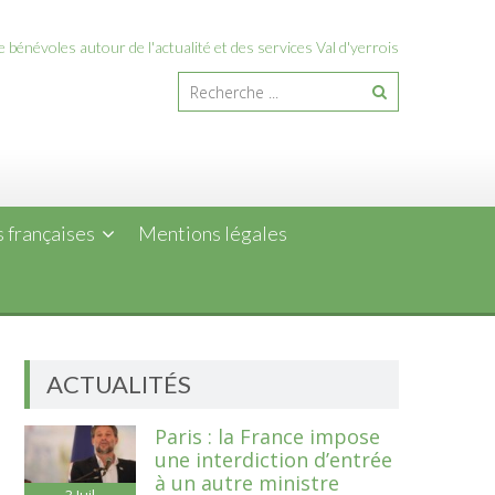
 bénévoles autour de l'actualité et des services Val d'yerrois
 françaises
Mentions légales
ACTUALITÉS
Paris : la France impose
une interdiction d’entrée
à un autre ministre