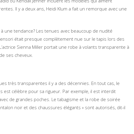
 Hadid ou Kendall Jenner incluent les modèles qui aiment
ntes. Il y a deux ans, Heidi Klum a fait un remorque avec une
le à une tendance? Les tenues avec beaucoup de nudité
ensori était presque complètement nue sur le tapis lors des
ctrice Sienna Miller portait une robe à volants transparente à
 de ses cheveux.
ues très transparentes il y a des décennies. En tout cas, le
est célèbre pour sa rigueur. Par exemple, il est interdit
 avec de grandes poches. Le tabagisme et la robe de soirée
talon noir et des chaussures élégants » sont autorisés, dit-il