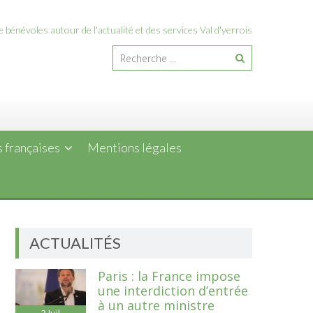
 bénévoles autour de l'actualité et des services Val d'yerrois
 françaises
Mentions légales
ACTUALITÉS
Paris : la France impose
une interdiction d’entrée
à un autre ministre