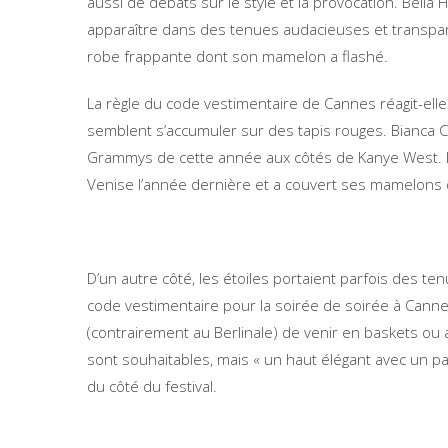
aussi de débats sur le style et la provocation. Bella
apparaître dans des tenues audacieuses et transpare
robe frappante dont son mamelon a flashé.
La règle du code vestimentaire de Cannes réagit-el
semblent s’accumuler sur des tapis rouges. Bianca C
Grammys de cette année aux côtés de Kanye West. L’a
Venise l’année dernière et a couvert ses mamelons
D’un autre côté, les étoiles portaient parfois des ten
code vestimentaire pour la soirée de soirée à Cannes 
(contrairement au Berlinale) de venir en baskets ou
sont souhaitables, mais « un haut élégant avec un pan
du côté du festival.