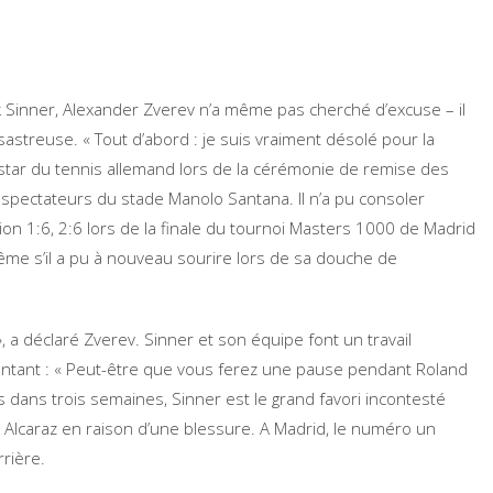
k Sinner, Alexander Zverev n’a même pas cherché d’excuse – il
treuse. « Tout d’abord : je suis vraiment désolé pour la
 la star du tennis allemand lors de la cérémonie de remise des
spectateurs du stade Manolo Santana. Il n’a pu consoler
on 1:6, 2:6 lors de la finale du tournoi Masters 1000 de Madrid
ême s’il a pu à nouveau sourire lors de sa douche de
 », a déclaré Zverev. Sinner et son équipe font un travail
santant : « Peut-être que vous ferez une pause pendant Roland
is dans trois semaines, Sinner est le grand favori incontesté
s Alcaraz en raison d’une blessure. A Madrid, le numéro un
rière.