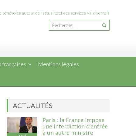
 bénévoles autour de l'actualité et des services Val d'yerrois
 françaises
Mentions légales
ACTUALITÉS
Paris : la France impose
une interdiction d’entrée
à un autre ministre