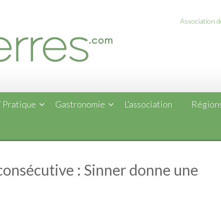
Association de
 Pratique
Gastronomie
L’association
Régions
e consécutive : Sinner donne une