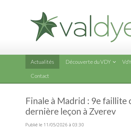
Skip
to
content
Actualités
Découverte du VDY
VdY
Contact
Finale à Madrid : 9e faillit
dernière leçon à Zverev
Publié le 11/05/2026 à 03:30