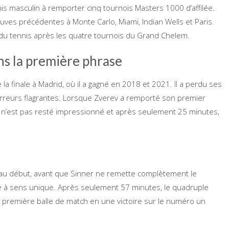
is masculin à remporter cinq tournois Masters 1000 d’affilée.
uves précédentes à Monte Carlo, Miami, Indian Wells et Paris.
 du tennis après les quatre tournois du Grand Chelem.
ns la première phrase
 la finale à Madrid, où il a gagné en 2018 et 2021. Il a perdu ses
rreurs flagrantes. Lorsque Zverev a remporté son premier
r n’est pas resté impressionné et après seulement 25 minutes,
 au début, avant que Sinner ne remette complètement le
ire à sens unique. Après seulement 57 minutes, le quadruple
 première balle de match en une victoire sur le numéro un