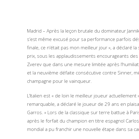
Madrid – Après la leçon brutale du dominateur Janni
s’est même excusé pour sa performance parfois désas
finale, ce n’était pas mon meilleur jour », a déclaré
prix, sous les applaudissements encourageants des 
Zverev que dans une mesure limitée après l’humiliati
et la neuvième défaite consécutive contre Sinner, m
champagne pour le vainqueur.
L’Italien est « de loin le meilleur joueur actuellement
remarquable, a déclaré le joueur de 29 ans en plai
Garros. » Lors de la classique sur terre battue à Par
après le forfait du champion en titre espagnol Carlo
mondial a pu franchir une nouvelle étape dans sa car