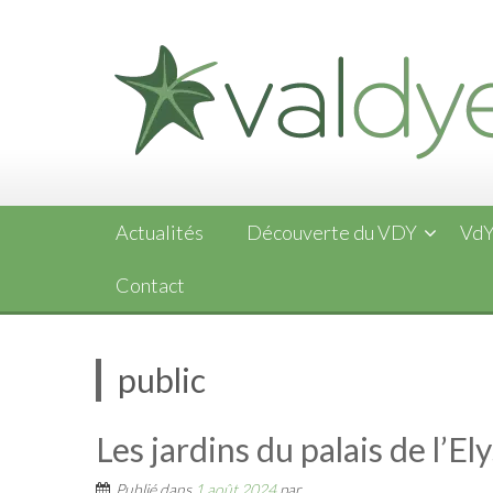
Skip
to
content
Actualités
Découverte du VDY
VdY
Contact
public
Les jardins du palais de l’El
Publié dans
1 août 2024
par