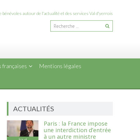
 bénévoles autour de l'actualité et des services Val d'yerrois
 françaises
Mentions légales
ACTUALITÉS
Paris : la France impose
une interdiction d’entrée
à un autre ministre