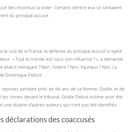
sé des inconnus la violer. Certains d’entre eux se sentaient
rent du principal accusé.
 le sud de la France, la défense du principal accusé a rejeté
ateur. « Tout le monde est sous son influence ? », a demandé
 était-il menaçant ? Non. Violent ? Non. Injurieux ? Non. La
t de Dominique Pelicot.
s reprises pendant près de dix ans de sa femme, Gisèle, et de
é les crimes devant le tribunal. Gisèle Pelicot estime avoir été
une dizaine d’autres auteurs qui n’ont pas été identifiés.
s déclarations des coaccusés