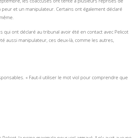
eptembre, les coaccusés ont tenté à plusieurs reprises de
 peur et un manipulateur. Certains ont également déclaré
i-même.
qui ont déclaré au tribunal avoir été en contact avec Pelicot
it été aussi manipulateur, ces deux-là, comme les autres,
ponsables. « Faut-il utiliser le mot viol pour comprendre que
elicot, la peine maximale pour viol aggravé. Il n’y avait aucune