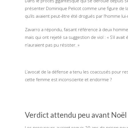
Dans le procès gigantesque qui se déroule depuis s
présenter Dominique Pelicot comme une figure de la
qu’ils avaient peut-être été drogués par l’homme lu
Zavarro a répondu, faisant référence à deux hommes 
mais qui ont rejeté sa suggestion de viol : « S’il ava
n’auraient pas pu résister. »
L’avocat de la défense a tenu les coaccusés pour res
cette femme est inconsciente et endormie ?
Verdict attendu peu avant Noël
Les procureurs avaient requis 20 ans de prison pour P