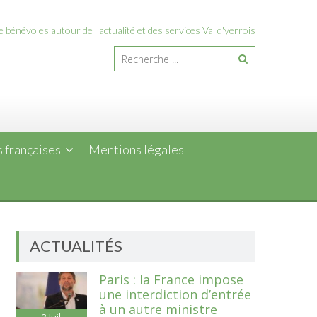
 bénévoles autour de l'actualité et des services Val d'yerrois
 françaises
Mentions légales
ACTUALITÉS
Paris : la France impose
une interdiction d’entrée
à un autre ministre