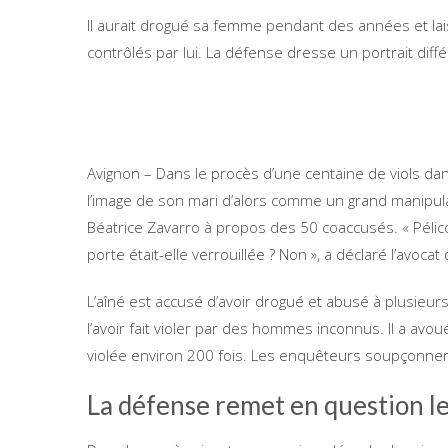
Il aurait drogué sa femme pendant des années et lais
contrôlés par lui. La défense dresse un portrait diffé
Avignon – Dans le procès d’une centaine de viols dans
l’image de son mari d’alors comme un grand manipul
Béatrice Zavarro à propos des 50 coaccusés. « Pélicot
porte était-elle verrouillée ? Non », a déclaré l’avoca
L’aîné est accusé d’avoir drogué et abusé à plusieur
l’avoir fait violer par des hommes inconnus. Il a avou
violée environ 200 fois. Les enquêteurs soupçonnent 
La défense remet en question le