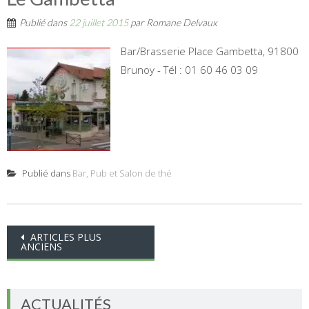
Publié dans
22 juillet 2015
par
Romane Delvaux
Bar/Brasserie Place Gambetta, 91800
Brunoy‎ - Tél : 01 60 46 03 09‎
Publié dans
Bar, Pub et Salon de thé
Navigation
ARTICLES PLUS
ANCIENS
des
articles
ACTUALITÉS