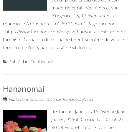
moderne et raffinée. A découvrir
d'urgence! 15, 17 Avenue de la
république A Crosne Tel : 01 69 21 54 01 Page Facebook
: https://www.facebook.com/pages/Chai-Nous Extraits de
l'ardoise : Carpaccio de cecina de boeuf Suprême de volaille
fermière de l'orléanais, écrasé de vitelottes...
Publié dans
Traditionnels
Hananomai
Publié dans
22 juillet 2015
par
Romane Delvaux
Restaurant Japonais 15, Avenue Jean
Jaurès, 91560 Crosne‎ Tél : 01 69 21
80 53‎ En bref : Le chef cuisinier,