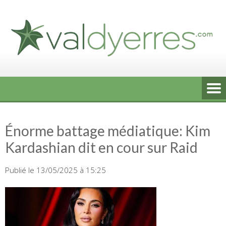
Skip
to
content
Énorme battage médiatique: Kim
Kardashian dit en cour sur Raid
Publié le 13/05/2025 à 15:25