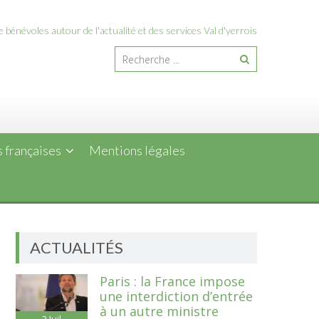
 bénévoles autour de l'actualité et des services Val d'yerrois
 françaises
Mentions légales
ACTUALITÉS
Paris : la France impose
une interdiction d’entrée
à un autre ministre