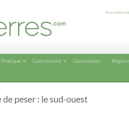
Association de
 Pratique
Gastronomie
L’association
Régions
 de peser : le sud-ouest