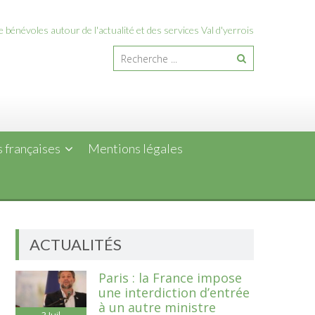
 bénévoles autour de l'actualité et des services Val d'yerrois
 françaises
Mentions légales
ACTUALITÉS
Paris : la France impose
une interdiction d’entrée
à un autre ministre