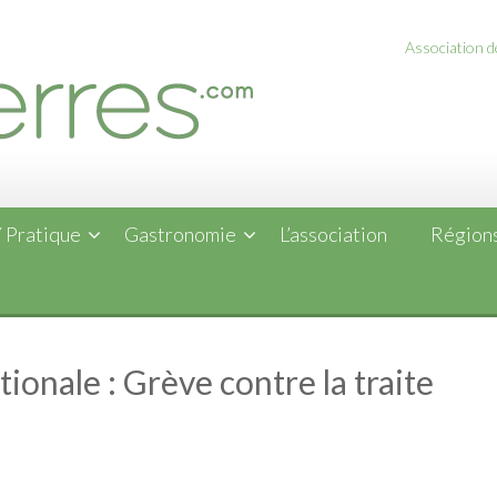
Association de
 Pratique
Gastronomie
L’association
Régions
ionale : Grève contre la traite