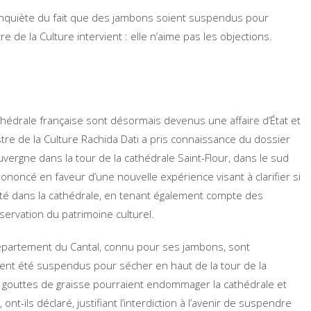
inquiète du fait que des jambons soient suspendus pour
e de la Culture intervient : elle n’aime pas les objections.
hédrale française sont désormais devenus une affaire d’État et
tre de la Culture Rachida Dati a pris connaissance du dossier
vergne dans la tour de la cathédrale Saint-Flour, dans le sud
rononcé en faveur d’une nouvelle expérience visant à clarifier si
té dans la cathédrale, en tenant également compte des
servation du patrimoine culturel.
épartement du Cantal, connu pour ses jambons, sont
ent été suspendus pour sécher en haut de la tour de la
Les gouttes de graisse pourraient endommager la cathédrale et
t-ils déclaré, justifiant l’interdiction à l’avenir de suspendre