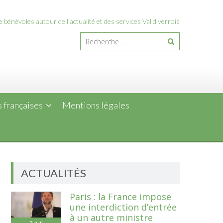
 bénévoles autour de l'actualité et des services Val d'yerrois
 françaises
Mentions légales
ACTUALITÉS
Paris : la France impose
une interdiction d’entrée
à un autre ministre