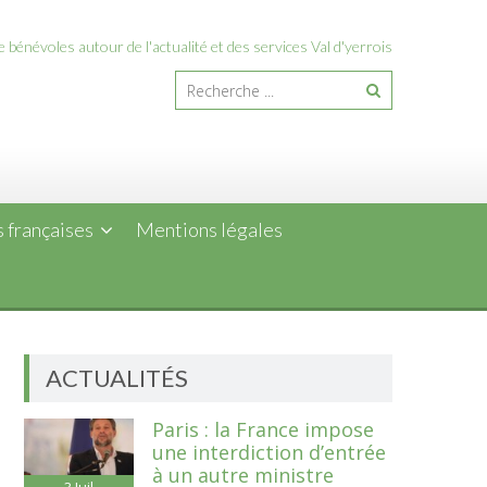
 bénévoles autour de l'actualité et des services Val d'yerrois
 françaises
Mentions légales
ACTUALITÉS
Paris : la France impose
une interdiction d’entrée
à un autre ministre