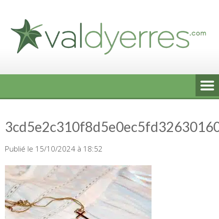
Skip
to
content
3cd5e2c310f8d5e0ec5fd3263016
Publié le 15/10/2024 à 18:52